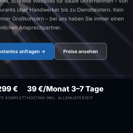
ne, schnelle Websites für lokale Unternehmen – von
urants über Handwerker bis zu Dienstleistern. Kein
mer Großkonzern – bei uns haben Sie immer einen
nlichen Ansprechpartner.
ostenlos anfragen →
Preise ansehen
299 €
39 €/Monat
3–7 Tage
TE KOMPLETT
HOSTING INKL. ALLEM
LIEFERZEIT