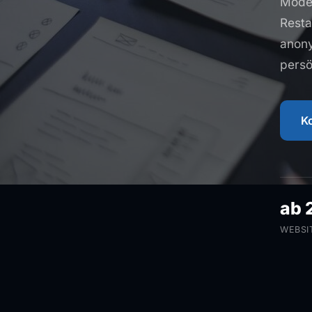
Moder
Resta
anony
persö
K
ab 
WEBSI