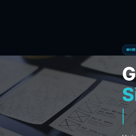
IH
G
S
K